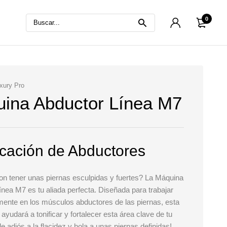
0
xury Pro
ina Abductor Línea M7
icación de Abductores
n tener unas piernas esculpidas y fuertes? La
Máquina
ínea M7
es tu aliada perfecta. Diseñada para trabajar
mente en los músculos abductores de las piernas, esta
ayudará a tonificar y fortalecer esta área clave de tu
le adiós a la flacidez y hola a unas piernas definidas!