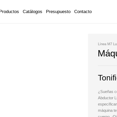
Productos
Catálogos
Presupuesto
Contacto
Línea M7 Lu
Máqu
Tonif
¿Sueñas co
Abductor L
específica
máquina te 
cuerpo. ¡Di