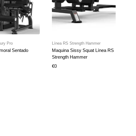
ir al carrito
Añadir al carrito
ury Pro
Línea RS Strength Hammer
Lín
moral Sentado
Maquina Sissy Squat Línea RS
Pren
Strength Hammer
Lin
€
0
€
0