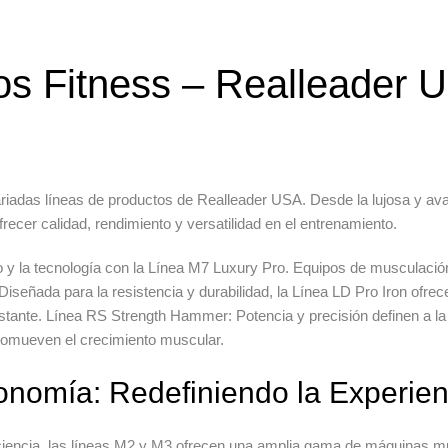
os Fitness – Realleader
ariadas líneas de productos de Realleader USA. Desde la lujosa y a
ecer calidad, rendimiento y versatilidad en el entrenamiento.
o y la tecnología con la Línea M7 Luxury Pro.
Equipos de musculació
Diseñada para la resistencia y durabilidad, la Línea LD Pro Iron ofre
stante.
Línea RS
Strength Hammer
:
Potencia y precisión definen a 
promueven el crecimiento muscular.
onomía: Redefiniendo la Experie
iciencia, las líneas M2 y M3 ofrecen una amplia gama de
máquinas mu